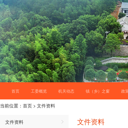
首页
工委概览
机关动态
镇（乡）之窗
政
当前位置：
首页
>
文件资料
文件资料
文件资料